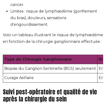
cancer.
Limites : risque de lymphœdème (gonflement
du bras), douleurs, sensations
d’engourdissement.
Voici un tableau illustrant le risque de lymphœdème
en fonction de la chirurgie ganglionnaire effectuée :
Type de Chirurgie Ganglionnaire
Ri
Biopsie du Ganglion Sentinelle (BGS) seulement
Env
Curage Axillaire
Env
Suivi post-opératoire et qualité de vie
après la chirurgie du sein