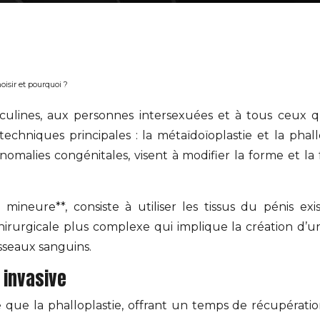
oisir et pourquoi ?
culines, aux personnes intersexuées et à tous ceux qui
 techniques principales : la métaïdoïoplastie et la phal
omalies congénitales, visent à modifier la forme et la
ie mineure**, consiste à utiliser les tissus du pénis e
 chirurgicale plus complexe qui implique la création d’
isseaux sanguins.
 invasive
 que la phalloplastie, offrant un temps de récupératio