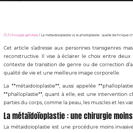
/
Chirurgie génitale
/ La métaïdoïoplastie vs la phalloplastie : quelle technique ch
Cet article s’adresse aux personnes transgenres mas
reconstructive. Il vise à éclairer le choix entre deux
contexte de transition de genre ou de correction d’an
qualité de vie et une meilleure image corporelle.
La **métaïdoïoplastie**, aussi appelée **phalloplast
**phalloplastie**, quant à elle, est une intervention
parties du corps, comme la peau, les muscles et les va
La métaïdoïoplastie : une chirurgie moins
La métaïdoïoplastie est une procédure moins invasive