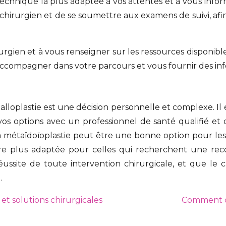
technique la plus adaptée à vos attentes et à vous inform
 chirurgien et de se soumettre aux examens de suivi, afi
rurgien et à vous renseigner sur les ressources disponib
accompagner dans votre parcours et vous fournir des inf
phalloplastie est une décision personnelle et complexe. 
s options avec un professionnel de santé qualifié et 
 La métaïdoïoplastie peut être une bonne option pour le
tre plus adaptée pour celles qui recherchent une rec
éussite de toute intervention chirurgicale, et que le
.
et solutions chirurgicales
Comment ch