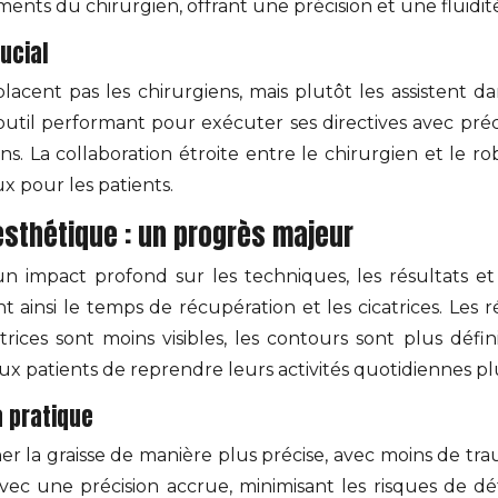
s du chirurgien, offrant une précision et une fluidité
ucial
acent pas les chirurgiens, mais plutôt les assistent da
outil performant pour exécuter ses directives avec pré
tions. La collaboration étroite entre le chirurgien et 
x pour les patients.
 esthétique : un progrès majeur
un impact profond sur les techniques, les résultats et
t ainsi le temps de récupération et les cicatrices. Les 
atrices sont moins visibles, les contours sont plus défi
x patients de reprendre leurs activités quotidiennes p
a pratique
er la graisse de manière plus précise, avec moins de tra
ec une précision accrue, minimisant les risques de défo