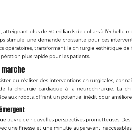
r, atteignant plus de 50 milliards de dollars à l’échelle
orps stimule une demande croissante pour ces intervent
locs opératoires, transformant la chirurgie esthétique
upération plus rapide pour les patients.
n marche
sister ou réaliser des interventions chirurgicales, con
de la chirurgie cardiaque à la neurochirurgie. La chi
e aux robots, offrant un potentiel inédit pour améliorer 
t émergent
tique ouvre de nouvelles perspectives prometteuses. Des 
vec une finesse et une minutie auparavant inaccessible