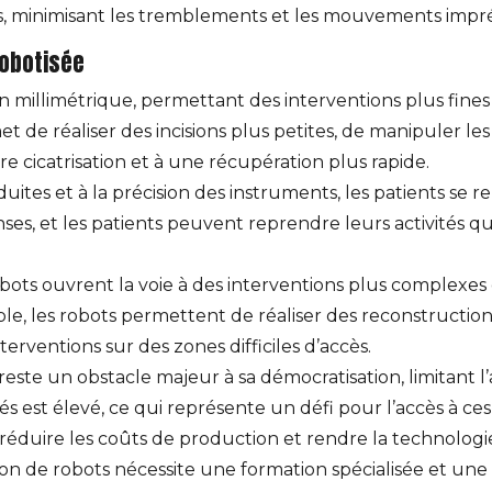
es, minimisant les tremblements et les mouvements impré
robotisée
n millimétrique, permettant des interventions plus fines e
 de réaliser des incisions plus petites, de manipuler les t
 cicatrisation et à une récupération plus rapide.
duites et à la précision des instruments, les patients se
ses, et les patients peuvent reprendre leurs activités q
bots ouvrent la voie à des interventions plus complexes e
e, les robots permettent de réaliser des reconstructions
rventions sur des zones difficiles d’accès.
este un obstacle majeur à sa démocratisation, limitant l’
s est élevé, ce qui représente un défi pour l’accès à ces
duire les coûts de production et rendre la technologie
ation de robots nécessite une formation spécialisée et une