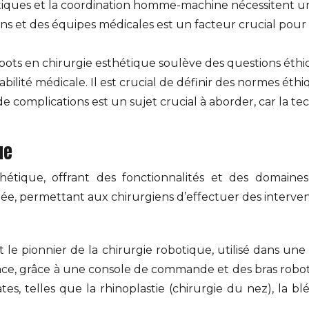
tiques et la coordination homme-machine nécessitent u
s et des équipes médicales est un facteur crucial pour gar
robots en chirurgie esthétique soulève des questions ét
abilité médicale. Il est crucial de définir des normes éthi
 de complications est un sujet crucial à aborder, car la
ue
thétique, offrant des fonctionnalités et des domaines
lée, permettant aux chirurgiens d’effectuer des interven
t le pionnier de la chirurgie robotique, utilisé dans une 
ance, grâce à une console de commande et des bras roboti
es, telles que la rhinoplastie (chirurgie du nez), la blé