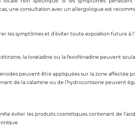
n locale non spécifique. Si les symptômes persistent 
e cas, une consultation avec un allergologue est recom
érer les symptômes et d’éviter toute exposition future à 
étirizine, la loratadine ou la fexofénadine peuvent so
téroïdes peuvent être appliquées sur la zone affectée p
nant de la calamine ou de l’hydrocortisone peuvent éga
nifie éviter les produits cosmétiques contenant de l’aci
ronique.